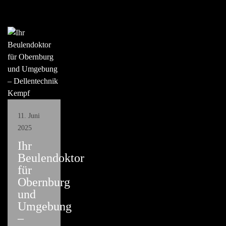
11. Juni
2025
Ihr
Beulendoktor
für
Obernburg
und
Umgebung
–