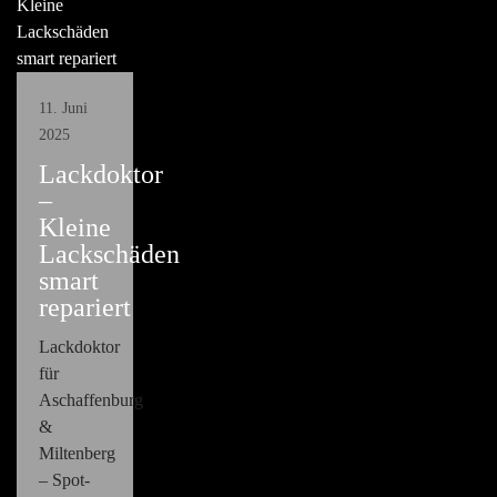
11. Juni
2025
Lackdoktor
–
Kleine
Lackschäden
smart
repariert
Lackdoktor
für
Aschaffenburg
&
Miltenberg
– Spot-