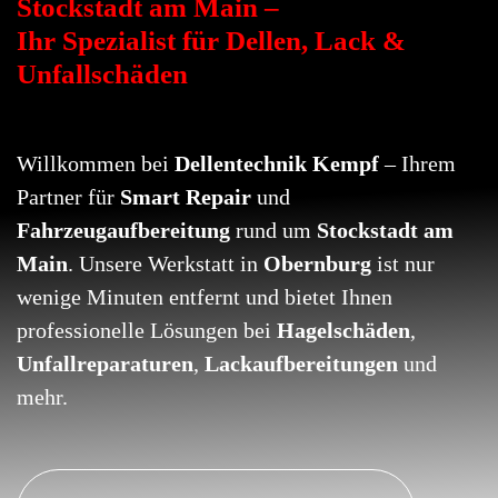
Stockstadt am Main –
Ihr Spezialist für Dellen, Lack &
Unfallschäden
Willkommen bei
Dellentechnik Kempf
– Ihrem
Partner für
Smart Repair
und
Fahrzeugaufbereitung
rund um
Stockstadt am
Main
. Unsere Werkstatt in
Obernburg
ist nur
wenige Minuten entfernt und bietet Ihnen
professionelle Lösungen bei
Hagelschäden
,
Unfallreparaturen
,
Lackaufbereitungen
und
mehr.