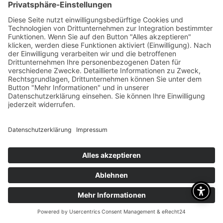
Dafür sind wir da
RUFEN SIE UNS AN
+49 1718109213
SIE FINDEN UNS HIER
Otto Straße 1
63785 Obernburg
UNSERE ÖFFNUNGSZEITEN
Mo-Fr 09:00 - 18:00 Uhr