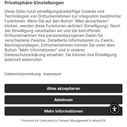
Brauchen Sie Hilfe?
Dafür sind wir da
RUFEN SIE UNS AN
+49 1718109213
SIE FINDEN UNS HIER
Otto Straße 1
63785 Obernburg
UNSERE ÖFFNUNGSZEITEN
Mo-Fr 09:00 - 18:00 Uhr