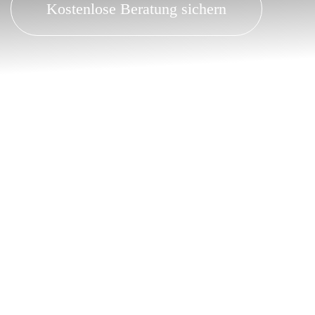
Kostenlose Beratung sichern
Darum entscheiden sich Kunden aus Röllbach für
uns:
✔ Ihr
Beulendoktor
für Dellen & Hagelschäden –
kostensparend und lackschonend
✔ Ihr
Lackdoktor
für Parkrempler, Kratzer und
Lackversiegelung
✔
Über 30 Jahre Erfahrung
in der Dellen- und
Lacktechnik
✔
Kostengünstige Reparaturen
durch moderne