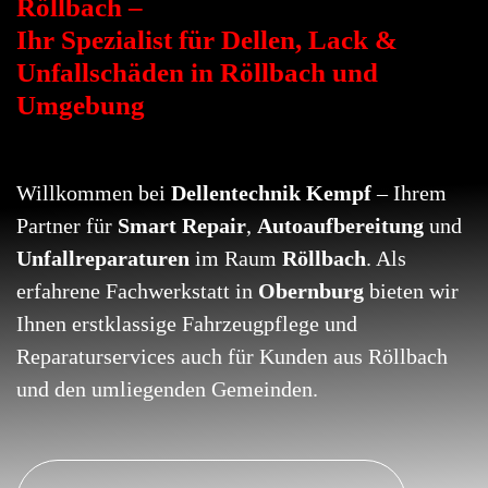
Röllbach –
Ihr Spezialist für Dellen, Lack &
Unfallschäden in Röllbach und
Umgebung
Willkommen bei
Dellentechnik Kempf
– Ihrem
Partner für
Smart Repair
,
Autoaufbereitung
und
Unfallreparaturen
im Raum
Röllbach
. Als
erfahrene Fachwerkstatt in
Obernburg
bieten wir
Ihnen erstklassige Fahrzeugpflege und
Reparaturservices auch für Kunden aus Röllbach
und den umliegenden Gemeinden.