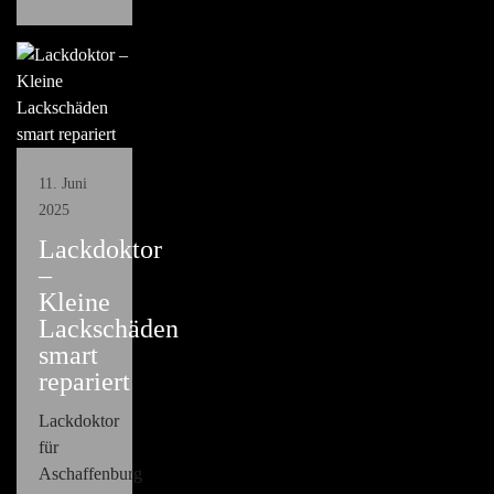
11. Juni
2025
Lackdoktor
–
Kleine
Lackschäden
smart
repariert
Lackdoktor
für
Aschaffenburg