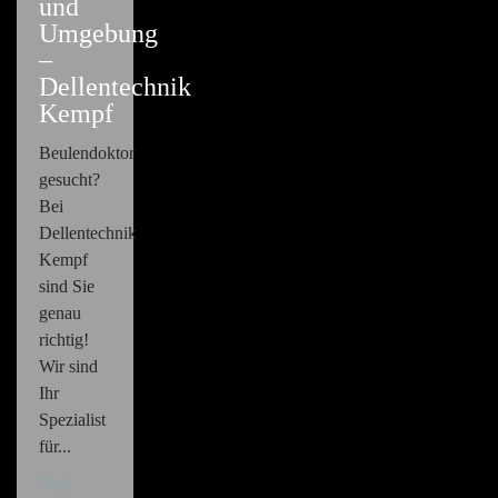
und
Umgebung
–
Dellentechnik
Kempf
Beulendoktor
gesucht?
Bei
Dellentechnik
Kempf
sind Sie
genau
richtig!
Wir sind
Ihr
Spezialist
für...
Blog