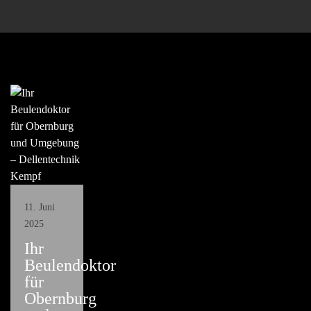
11. Juni
2025
Ihr
Beulendoktor
für
Obernburg