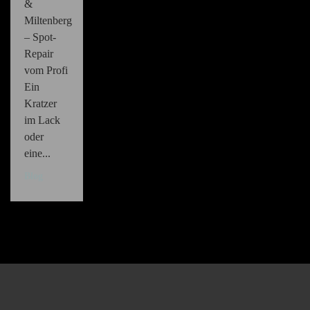
&
Miltenberg
– Spot-
Repair
vom Profi
Ein
Kratzer
im Lack
oder
eine...
Blog