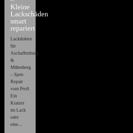
Kleine
Lackschäden
smart
repariert
Lackdoktor
für
Aschaffenburg
&
Miltenberg
– Spot-
Repair
vom Profi
Ein
Kratzer
im Lack
oder
eine...