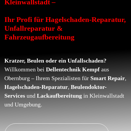
Kleinwallstadt –
Ihr Profi für Hagelschaden-Reparatur,
Unfallreparatur &
Fahrzeugaufbereitung
Kratzer, Beulen oder ein Unfallschaden?
Willkommen bei
Dellentechnik Kempf
aus
Obernburg – Ihrem Spezialisten für
Smart Repair
,
Hagelschaden-Reparatur
,
Beulendoktor-
Services
und
Lackaufbereitung
in Kleinwallstadt
und Umgebung.