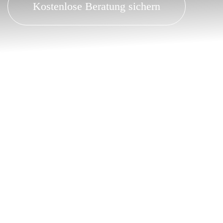
Kostenlose Beratung sichern
Hochwertige Sportwagenfelge in
Nahaufnahme – perfekte Lackierung ohne
Kratzer, fotografiert bei Dellentechnik
Kempf in Obernburg, Spezialist für
Beulendoktor, Lackdoktor, Smart Repair
und professionelle Fahrzeugaufbereitung.
Warum Dellentechnik Kempf aus Obernburg?
✔ Ihr
Beulendoktor
für Dellen & Hagelschäden –
kostensparend und lackschonend