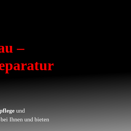
au –
reparatur
pflege
und
 bei Ihnen und bieten