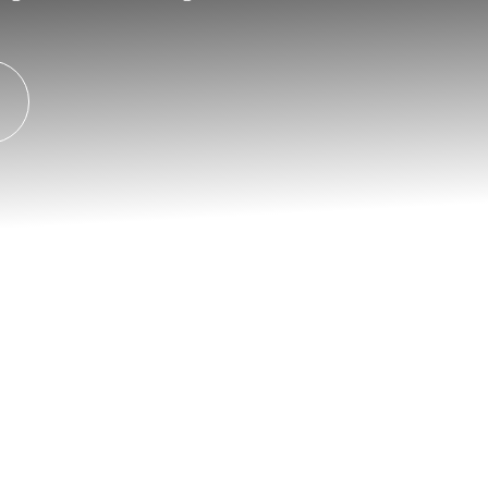
aus Eschau beliebt ist:
schäden – kostensparend und lackschonend
tzer und Lackversiegelung
len- und Lacktechnik
moderne Smart-Repair-Verfahren