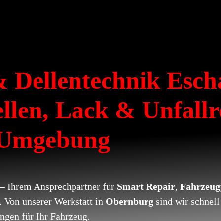
 Dellentechnik Esch
ellen, Lack & Unfall
 Umgebung
– Ihrem Ansprechpartner für
Smart Repair
,
Fahrzeug
. Von unserer Werkstatt in
Obernburg
sind wir schnell
ngen für Ihr Fahrzeug.