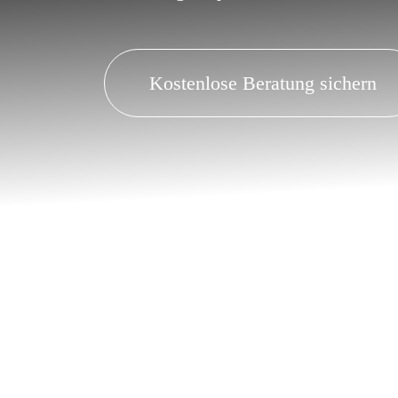
Kostenlose Beratung sichern
Warum Dellentechnik Kempf bei Kunden 
✔ Ihr
Beulendoktor
für Dellen & Hagel
✔ Ihr
Lackdoktor
für Parkrempler, Kra
✔
Über 30 Jahre Erfahrung
in der Del
✔
Kostengünstige Reparaturen
durch 