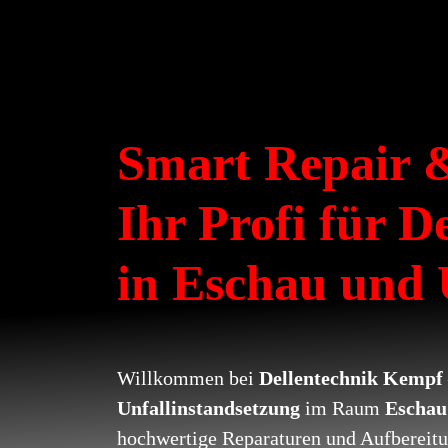
Smart Repair &
Ihr Profi für D
in Eschau und
Willkommen bei
Dellentechnik Kempf
Unfallinstandsetzung
im Raum
Eschau
hochwertige Reparaturen und Aufbereitu