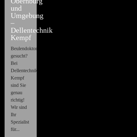
Obernburg
und
Umgebung
–
Dellentechnik
Kempf
Beulendoktor
gesucht?
Bei
Dellentechnik
Kempf
sind Sie
genau
richtig!
Wir sind
Ihr
Spezialist
für...