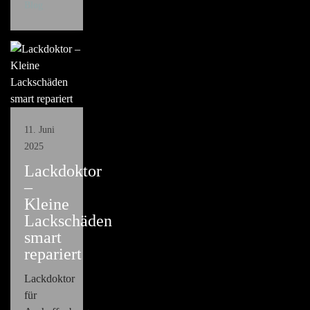
Blog
11. Juni
2025
Lackdoktor
–
Kleine
Lackschäden
smart
repariert
Lackdoktor
für