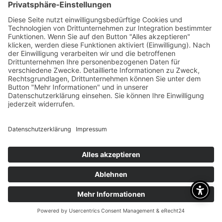
Brauchen Sie Hilfe?
Dafür sind wir da
RUFEN SIE UNS AN
+49 1718109213
SIE FINDEN UNS HIER
Otto Straße 1
63785 Obernburg
UNSERE ÖFFNUNGSZEITEN
Mo-Fr 09:00 - 18:00 Uhr