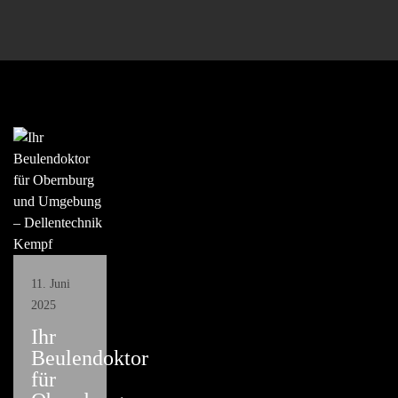
11. Juni
2025
Ihr
Beulendoktor
für