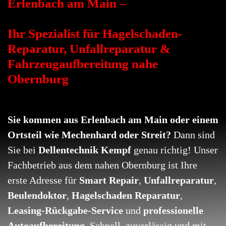
Erlenbach am Main –
Ihr Spezialist für Hagelschaden-
Reparatur, Unfallreparatur &
Fahrzeugaufbereitung nahe
Obernburg
Sie kommen aus Erlenbach am Main oder einem
Ortsteil wie Mechenhard oder Streit?
Dann sind
Sie bei
Dellentechnik Kempf
genau richtig! Unser
Fachbetrieb aus dem nahen Obernburg ist Ihre
erste Adresse für
Smart Repair
,
Unfallreparatur
,
Beulendoktor
,
Hagelschaden Reparatur
,
Leasing-Rückgabe-Service
und
professionelle
Autoaufbereitung
. Schnell, zuverlässig und mit