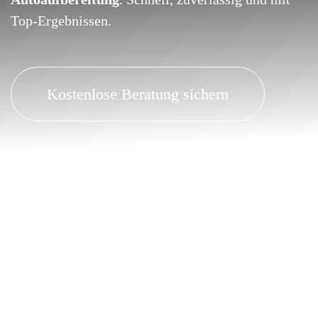
Top-Ergebnissen.
Kostenlose Beratung sichern
Warum Dellentechnik Kempf aus Obernburg?
✔ Ihr
Beulendoktor
für Dellen & Hagelschäden –
kostensparend und lackschonend
✔ Ihr
Lackdoktor
für Parkrempler, Kratzer und
Lackversiegelung