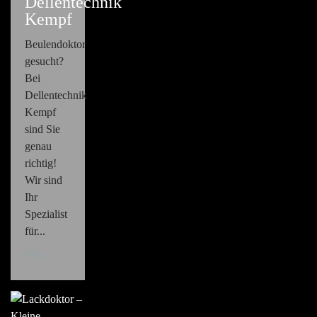
Dellentechnik
Kempf
Beulendoktor
gesucht?
Bei
Dellentechnik
Kempf
sind Sie
genau
richtig!
Wir sind
Ihr
Spezialist
für...
Blog