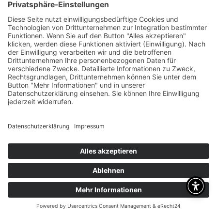
+49 1718109213
SIE FINDEN UNS HIER
Otto Straße 1
63785 Obernburg
UNSERE ÖFFNUNGSZEITEN
Mo-Fr 09:00 - 18:00 Uhr