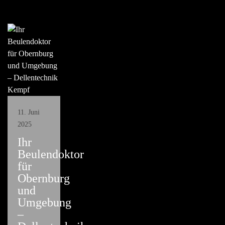
11. Juni
2025
Ihr
Beulendoktor
für
Obernburg
und
Umgebung
–