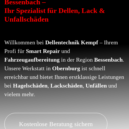
Bessenbach –
Ihr Spezialist für Dellen, Lack &
Unfallschäden
Willkommen bei
Dellentechnik Kempf
– Ihrem
Profi für
Smart Repair
und
Fahrzeugaufbereitung
in der Region
Bessenbach
.
Unsere Werkstatt in
Obernburg
ist schnell
erreichbar und bietet Ihnen erstklassige Leistungen
bei
Hagelschäden
,
Lackschäden
,
Unfällen
und
vielem mehr.
Kostenlose Beratung sichern